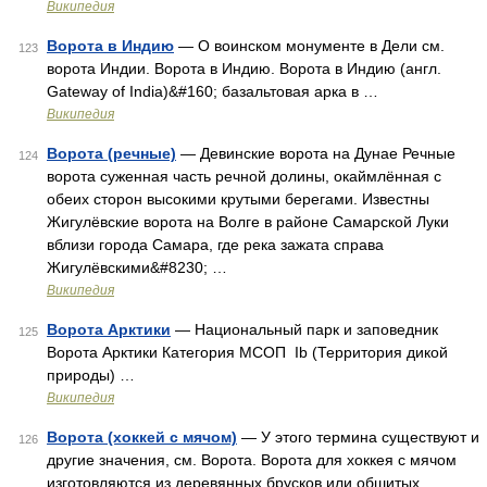
Википедия
Ворота в Индию
— О воинском монументе в Дели см.
123
ворота Индии. Ворота в Индию. Ворота в Индию (англ.
Gateway of India)&#160; базальтовая арка в …
Википедия
Ворота (речные)
— Девинские ворота на Дунае Речные
124
ворота суженная часть речной долины, окаймлённая с
обеих сторон высокими крутыми берегами. Известны
Жигулёвские ворота на Волге в районе Самарской Луки
вблизи города Самара, где река зажата справа
Жигулёвскими&#8230; …
Википедия
Ворота Арктики
— Национальный парк и заповедник
125
Ворота Арктики Категория МСОП Ib (Территория дикой
природы) …
Википедия
Ворота (хоккей с мячом)
— У этого термина существуют и
126
другие значения, см. Ворота. Ворота для хоккея с мячом
изготовляются из деревянных брусков или обшитых