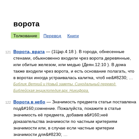
ворота
Толкование
Перевод
Книги
Ворота, врата
— (1Цар.4:18 ). В города, обнесенные
121
стенами, обыкновенно входили чрез ворота деревянные,
или обитые железом, или медью (Деян.12:10 ). В дома
также входили чрез ворота, и есть основание полагать, что
в воротах иногда устраивалась калитка, чтоб не&#8230; …
Библия. Ветхий и Новый заветы. Синодальный перевод.
Библейская энциклопедия арх. Никифора.
Ворота в небо
— Значимость предмета статьи поставлена
122
под&#160;сомнение. Пожалуйста, покажите в статье
значимость её предмета, добавив в&#160;неё
доказательства значимости по частным критериям
значимости или, в случае если частные критерии
значимости для&#8230; …