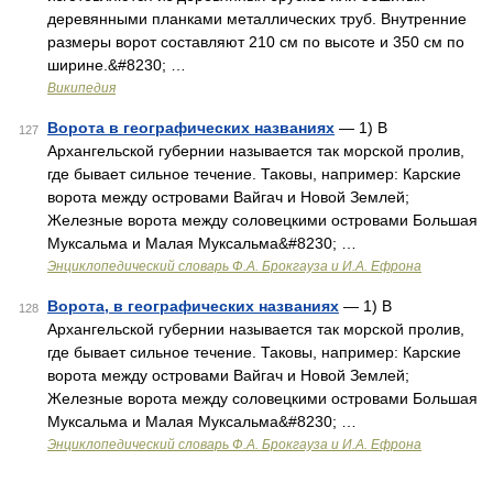
деревянными планками металлических труб. Внутренние
размеры ворот составляют 210 см по высоте и 350 см по
ширине.&#8230; …
Википедия
Ворота в географических названиях
— 1) В
127
Архангельской губернии называется так морской пролив,
где бывает сильное течение. Таковы, например: Карские
ворота между островами Вайгач и Новой Землей;
Железные ворота между соловецкими островами Большая
Муксальма и Малая Муксальма&#8230; …
Энциклопедический словарь Ф.А. Брокгауза и И.А. Ефрона
Ворота, в географических названиях
— 1) В
128
Архангельской губернии называется так морской пролив,
где бывает сильное течение. Таковы, например: Карские
ворота между островами Вайгач и Новой Землей;
Железные ворота между соловецкими островами Большая
Муксальма и Малая Муксальма&#8230; …
Энциклопедический словарь Ф.А. Брокгауза и И.А. Ефрона